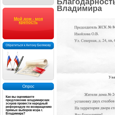
Благодарность
Владимира
Мой дом - моя
крепость
Обратиться к Антону Белякову
Опрос
Как вы оцениваете
предложение владимирских
эсеров провести народный
референдум по возвращению
прямых выборов мэра г.
Владимира?