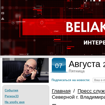
Августа
07
Пятница
Подписаться на новости:
Главная
/
Пресс служ
События
Северной г. Владимир
Регион33
На злобу дня