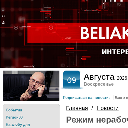
Августа
09
2026
Воскресенье
Подписаться на новости:
Главная
/
Новости
События
Режим нерабоч
Регион33
На злобу дня