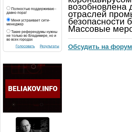
возобновлена 
Полностью поддерживаю -
отраслей пром
давно пора!
безопасности б
Меня устраивает сити-
менеджер
Массовые меро
Такие референдумы нужны
не только во Владимире, но и
во всех городах
Обсудить на форум
Голосовать
Результаты