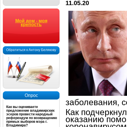
11.05.20
Мой дом - моя
крепость
Обратиться к Антону Белякову
Опрос
заболевания, с
Как вы оцениваете
Как подчеркнул
предложение владимирских
эсеров провести народный
оказанию помо
референдум по возвращению
прямых выборов мэра г.
коронавирусом.
Владимира?