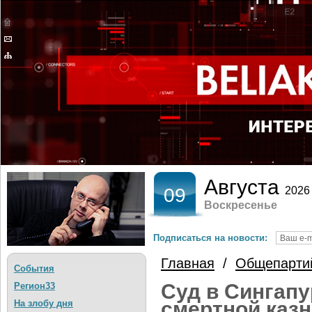
Августа
09
2026
Воскресенье
Подписаться на новости:
Главная
/
Общепарти
События
Суд в Сингапу
Регион33
смертной казн
На злобу дня