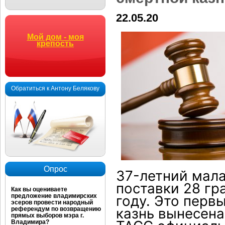
22.05.20
Мой дом - моя
крепость
Обратиться к Антону Белякову
Опрос
37-летний мал
поставки 28 гр
Как вы оцениваете
предложение владимирских
году. Это перв
эсеров провести народный
казнь вынесен
референдум по возвращению
прямых выборов мэра г.
Владимира?