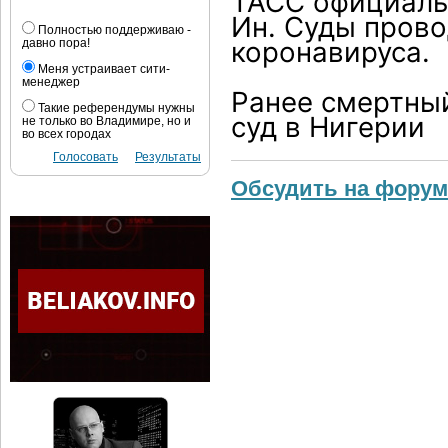
ТАСС официаль
Ин. Суды прово
Полностью поддерживаю -
коронавируса.
давно пора!
Меня устраивает сити-
менеджер
Ранее смертный
Такие референдумы нужны
суд в Нигерии
не только во Владимире, но и
во всех городах
Голосовать
Результаты
Обсудить на форум