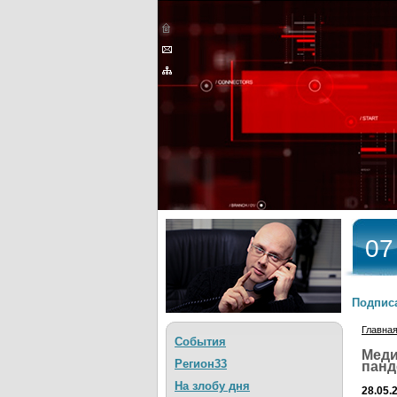
07
Подписа
Главна
События
Меди
Регион33
панд
На злобу дня
28.05.