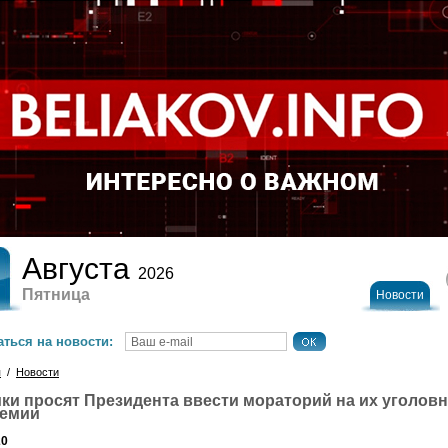
Августа
2026
Пятница
Новости
ться на новости:
я
/
Новости
ки просят Президента ввести мораторий на их уголов
емии
20