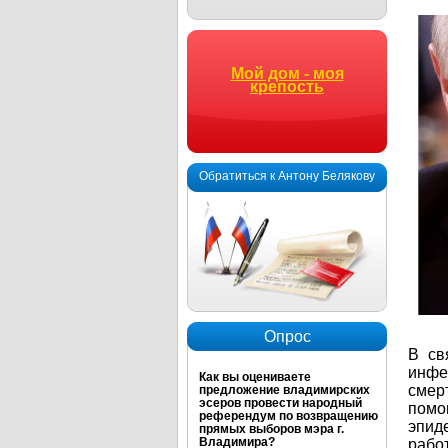
Мой дом - моя
крепость
Обратиться к Антону Белякову
Опрос
В св
инфек
Как вы оцениваете
смер
предложение владимирских
эсеров провести народный
помо
референдум по возвращению
эпид
прямых выборов мэра г.
Владимира?
работ