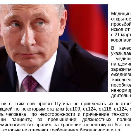
Медици
открыто
просьбо
исков от
с 21 мар
коронави
В каче
указыв
медици
пандеми
зарази
ежеднев
тяжелы
несоблю
ненорм
длительн
язи с этим они просят Путина не привлекать их к отве
цией по некоторым статьям (ст.109, ст.124, ст.118, ст.124,
ть человека по неосторожности и причинение тяжкого 
щи пациенту, за превышение должностных полном
емиологических правил, за хранение, перевозку и сбыт т
, которые не отвечают требованиям безопасности и т.д.