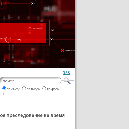
RSS
по сайту
по видео
по фото
ное преследование на время