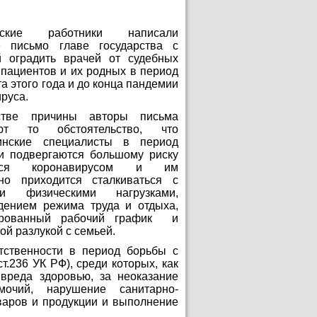
нские работники написали
е письмо главе государства с
й оградить врачей от судебных
 пациентов и их родных в период
та этого года и до конца пандемии
руса.
стве причины авторы письма
ают то обстоятельство, что
нские специалисты в период
и подвергаются большому риску
ться коронавирусом и им
но приходится сталкиваться с
ми физическими нагрузками,
дением режима труда и отдыха,
ированный рабочий график и
ой разлукой с семьей.
тственности в период борьбы с
 ст.236 УК РФ), среди которых, как
вреда здоровью, за неоказание
очий, нарушение санитарно-
оваров и продукции и выполнение