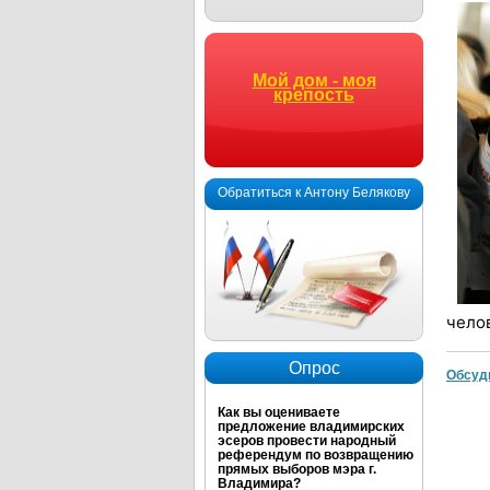
Мой дом - моя
крепость
Обратиться к Антону Белякову
чело
Опрос
Обсуд
Как вы оцениваете
предложение владимирских
эсеров провести народный
референдум по возвращению
прямых выборов мэра г.
Владимира?