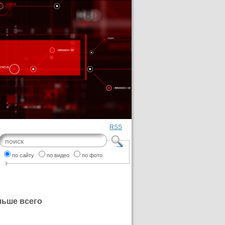
RSS
по сайту
по видео
по фото
льше всего