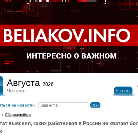
Августа
2026
Четверг
Новости
ться на новости:
я
/
Общепартийные
тат выяснил, каких работников в России не хватает бо
20