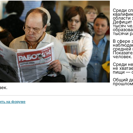
Среди сп
квалифик
области 
Дефицит 
тысяч че
образова
тысячи р
В сфере 
наблюдае
средней 
Показате
человек.
Среди н
не хвата
пищи — о
Общий де
прошлом 
век.
ить на форуме