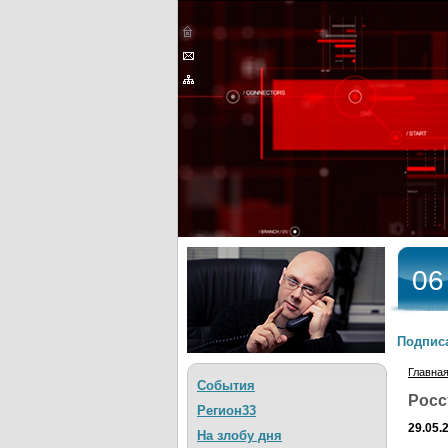
06
Подписа
Главна
События
Росс
Регион33
29.05.
На злобу дня