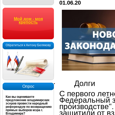
01.06.20
Мой дом - моя
крепость
Обратиться к Антону Белякову
·
Долги
Опрос
С первого летн
Как вы оцениваете
Федеральный з
предложение владимирских
эсеров провести народный
производстве"
референдум по возвращению
прямых выборов мэра г.
защитили от вз
Владимира?