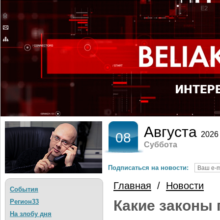
Августа
08
2026
Суббота
Подписаться на новости:
Главная
/
Новости
События
Какие законы
Регион33
На злобу дня