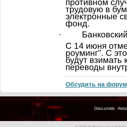
противном слу
трудовую в бу
электронные с
фонд.
·
Банковский
С 14 июня отм
роуминг". С эт
будут взимать
переводы внутр
Обсудить на форум
Пресс служба
Деяте