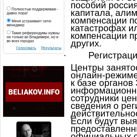
пособий росси
Полностью поддерживаю -
капитала, алим
давно пора!
компенсации п
Меня устраивает сити-
менеджер
катастрофах и
компенсации пр
Такие референдумы нужны
не только во Владимире, но и
других.
во всех городах
Голосовать
Результаты
·
Регистрац
Центры занятос
онлайн-режиме 
к базе органов
информационно
сотрудники цен
сведения о рег
действительнос
Если будут вы
предоставленн
официальных с