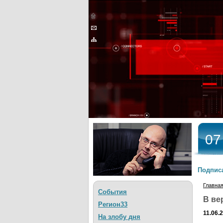
07
Подписа
Главна
События
В ве
Регион33
11.06.
На злобу дня