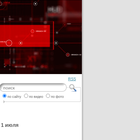
RSS
по сайту
по видео
по фото
 1 июля