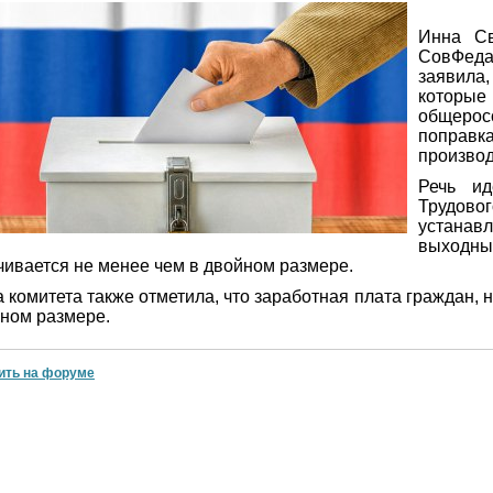
Инна Св
СовФед
заявила
которы
общеро
попра
произво
Речь и
Трудо
устанавл
выход
чивается не менее чем в двойном размере.
а комитета также отметила, что заработная плата граждан,
лном размере.
ить на форуме