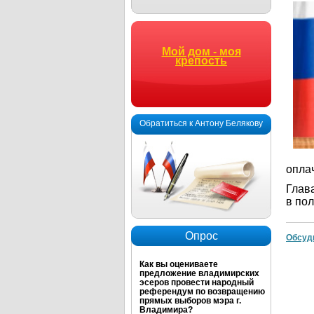
Мой дом - моя
крепость
Обратиться к Антону Белякову
опла
Глав
в по
Опрос
Обсуд
Как вы оцениваете
предложение владимирских
эсеров провести народный
референдум по возвращению
прямых выборов мэра г.
Владимира?