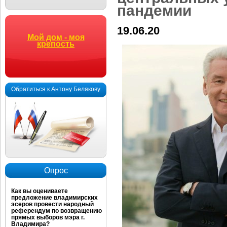
пандемии
19.06.20
Мой дом - моя
крепость
Обратиться к Антону Белякову
Опрос
Как вы оцениваете
предложение владимирских
эсеров провести народный
референдум по возвращению
прямых выборов мэра г.
Владимира?