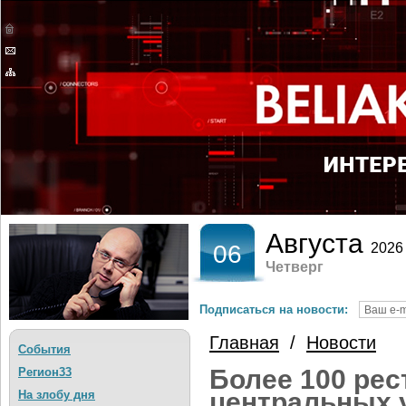
Августа
06
2026
Четверг
Подписаться на новости:
Главная
/
Новости
События
Более 100 рес
Регион33
центральных 
На злобу дня