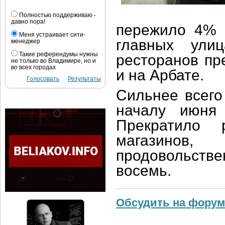
Полностью поддерживаю -
давно пора!
пережило 4% 
Меня устраивает сити-
главных ули
менеджер
Такие референдумы нужны
ресторанов пр
не только во Владимире, но и
во всех городах
и на Арбате.
Голосовать
Результаты
Сильнее всего
началу июня 
Прекратило 
магазино
продовольств
восемь.
Обсудить на форум