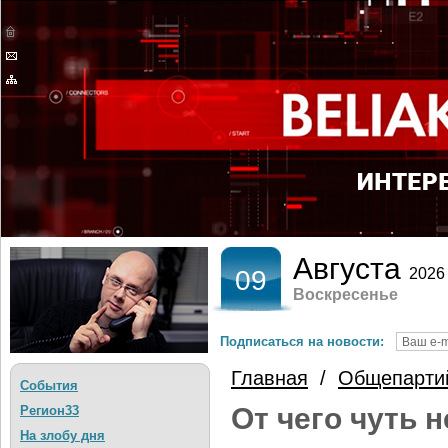
Августа
09
2026
Воскресенье
Подписаться на новости:
Главная
/
Общепарти
События
От чего чуть 
Регион33
На злобу дня