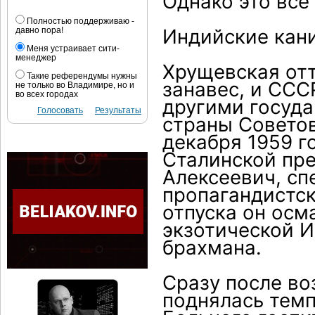
Однако это все
Полностью поддерживаю -
Индийские кан
давно пора!
Меня устраивает сити-
менеджер
Хрущевская от
Такие референдумы нужны
занавес, и ССС
не только во Владимире, но и
во всех городах
другими госуда
Голосовать
Результаты
страны Советов
декабря 1959 г
Сталинской пр
Алексеевич, с
пропагандистск
отпуска он ос
экзотической И
брахмана.
Сразу после во
поднялась темп