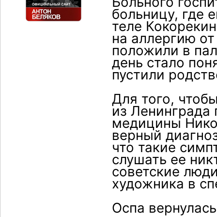
Больного госпи
больницу, где е
теле Кокорекин
на аллергию от
положили в пал
день стало пон
пустили родств
Для того, чтоб
из Ленинграда
медицины Никол
верный диагноз
что такие симп
слушать ее никт
советские люди
художника в сп
Оспа вернулась