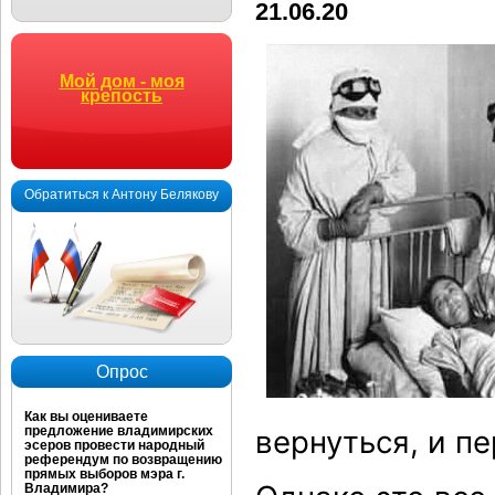
21.06.20
Мой дом - моя
крепость
Обратиться к Антону Белякову
Опрос
Как вы оцениваете
предложение владимирских
вернуться, и пе
эсеров провести народный
референдум по возвращению
прямых выборов мэра г.
Владимира?