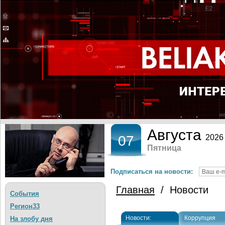
Августа
07
2026
Пятница
Подписаться на новости:
Главная
/ Новости
События
Регион33
Новости:
Коррупция
На злобу дня