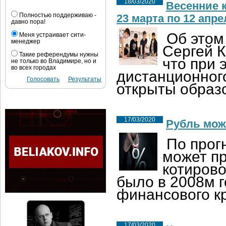
18/03/2020
Весенние 
Полностью поддерживаю -
23 марта по 12 апре
давно пора!
Об этом
Меня устраивает сити-
менеджер
Сергей К
Такие референдумы нужны
что при 
не только во Владимире, но и
во всех городах
дистанционного
Голосовать
Результаты
открыты образ
17/03/2020
Рубль може
По прогн
может п
котирово
было в 2008м г
финансового к
17/03/2020