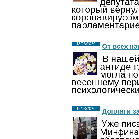
депутата
который верну
коронавирусом,
парламентарие
13/03/2020
От всех н
В нашей
антидеп
могла по
весеннему пери
психологическ
12/03/2020
Доплати з
Уже пис
Минфина