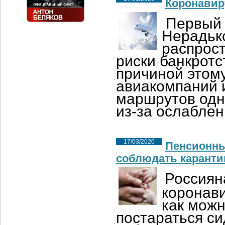
Коронавир
Первый 
Нерадьк
распрос
риски банкротс
причиной этом
авиакомпаний 
маршрутов одн
из-за ослаблен
17/03/2020
Пенсионны
соблюдать каранти
Россиян
коронав
как можн
постараться с