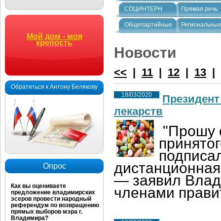
СОЦИНТЕРН
Прямая речь
Общепартийные
Региональны
Мой дом - моя
крепость
Новости
<<
|
11
|
12
|
13
|
Обратиться к Антону Белякову
18/03/2020
Президент
лекарств
"Прошу 
принятог
подписал
дистанционная
Опрос
— заявил Влад
Как вы оцениваете
членами прави
предложение владимирских
эсеров провести народный
референдум по возвращению
прямых выборов мэра г.
Владимира?