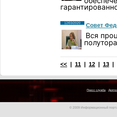
обеспече
гарантированн
12/03/2020
Совет Фед
Вся про
полутора
<<
|
11
|
12
|
13
|
Пресс служба
Деяте
© 2009 Информационный порта