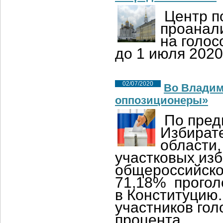
Центр п
проанал
на голос
до 1 июля 2020
02/07/2020
Во Владим
оппозиционеры»
По пре
Избират
области,
участковых изб
общероссийско
71,18%
прогол
в Конституцию.
участников гол
процента.