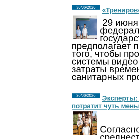
30/06/2020
«Трениров
29 июня
федерал
государс
предполагает п
того, чтобы пр
системы видео
затраты време
санитарных пр
30/06/2020
Эксперты: 
потратит чуть мень
Согласно
среднест