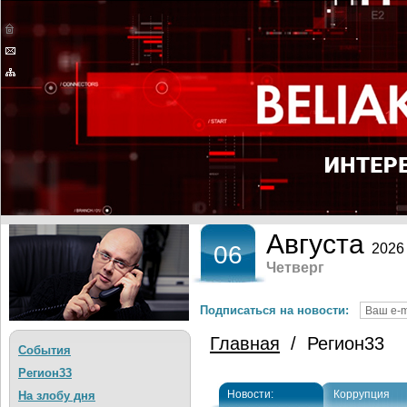
Августа
06
2026
Четверг
Подписаться на новости:
Главная
/ Регион33
События
Регион33
Новости:
Коррупция
На злобу дня