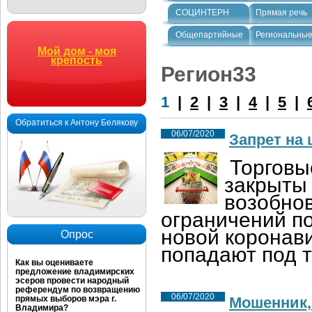
СОЦИНТЕРН
Прямая речь
Общепартийные
Региональны
Мой дом - моя
крепость
Регион33
1
|
2
|
3
|
4
|
5
|
Обратиться к Антону Белякову
06/07/2020
Запрет на
Торговы
закрыты 
возобнов
ограничений п
новой коронав
Опрос
попадают под т
Как вы оцениваете
предложение владимирских
эсеров провести народный
референдум по возвращению
06/07/2020
прямых выборов мэра г.
Мошенник,
Владимира?