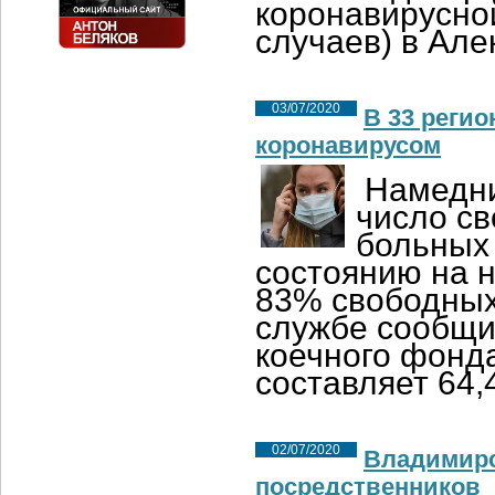
коронавирусно
случаев) в Ал
03/07/2020
В 33 реги
коронавирусом
Намедни
число св
больных 
состоянию на 
83% свободных 
службе сообщи
коечного фонд
составляет 64,
02/07/2020
Владимирс
посредственников