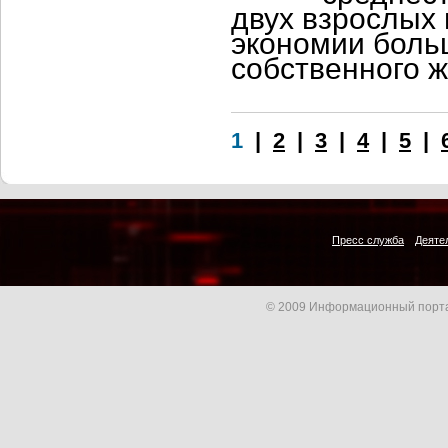
двух взрослых 
экономии боль
собственного ж
1
|
2
|
3
|
4
|
5
|
Пресс служба
Деяте
© 2009 Информационный порта