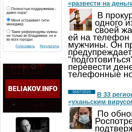
«развести на деньг
Полностью поддерживаю -
В проку
давно пора!
одного и
Меня устраивает сити-
менеджер
своей жа
Такие референдумы нужны
ей на телефон 
не только во Владимире, но и
во всех городах
мужчины. Он п
Голосовать
Результаты
предупреждает 
"подготовиться
перевести ден
телефонные н
06/07/2020
В 33 реги
«уханьским вирусо
По обн
Роспотре
подтвер