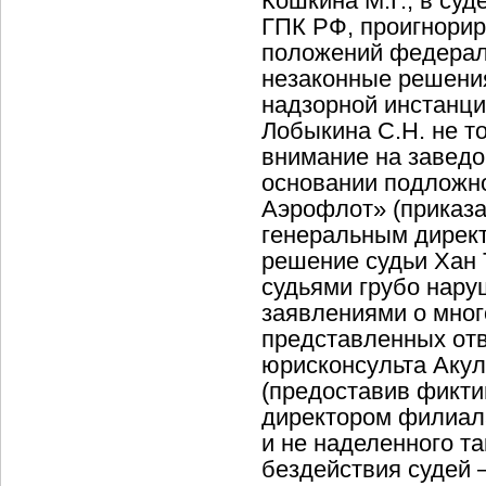
Кошкина М.Г., в суд
ГПК РФ, проигнорир
положений федераль
незаконные решения
надзорной инстанци
Лобыкина С.Н. не т
внимание на заведо
основании подложно
Аэрофлот» (приказа 
генеральным дирек
решение судьи Хан 
судьями грубо нару
заявлениями о мног
представленных отв
юрисконсульта Акуле
(предоставив фикти
директором филиал
и не наделенного т
бездействия судей 