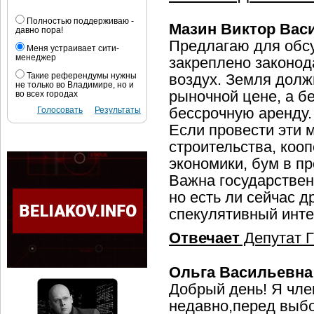
Полностью поддерживаю -
Мазин Виктор Вас
давно пора!
Предлагаю для обс
Меня устраивает сити-
менеджер
закреплено законод
Такие референдумы нужны
воздух. Земля долж
не только во Владимире, но и
рыночной цене, а б
во всех городах
Голосовать
Результаты
бессрочную аренду.
Если провести эти 
строительства, коо
экономики, бум в пр
Важна государствен
но есть ли сейчас 
спекулятивный инте
Отвечает
Депутат Г
Ольга Васильевна
Добрый день! Я чле
недавно,перед выбо