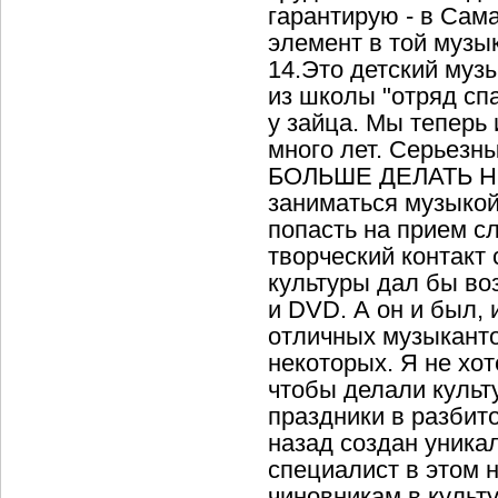
гарантирую - в Сама
элемент в той музы
14.Это детский музы
из школы "отряд спа
у зайца. Мы теперь
много лет. Серьезн
БОЛЬШЕ ДЕЛАТЬ НЕЧ
заниматься музыкой
попасть на прием сл
творческий контакт
культуры дал бы во
и DVD. А он и был,
отличных музыканто
некоторых. Я не хот
чтобы делали культу
праздники в разбит
назад создан уника
специалист в этом 
чиновникам в культу