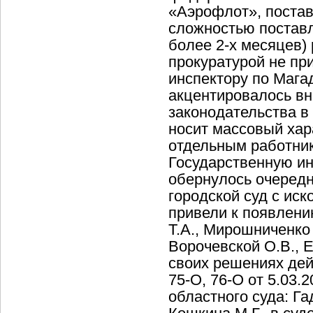
«Аэрофлот», постави
сложностью поставл
более 2-х месяцев)
прокуратурой не пр
инспектору по Мага
акцентировалось вн
законодательства в
носит массовый хар
отдельным работник
Государственную ин
обернулось очередн
городской суд с ис
привели к появлени
Т.А., Мирошниченко 
Ворочевской О.В., 
своих решениях дей
75-О, 76-О от 5.03.
областного суда: Га