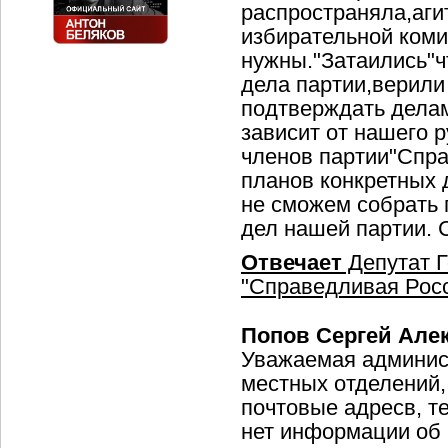
распространяла,аг
избирательной ком
нужны."Затаились"ч
дела партии,верили
подтверждать делам
зависит от нашего 
членов партии"Спра
планов конкретных 
не сможем собрать 
дел нашей партии. 
Отвечает
Депутат Г
"Справедливая Росс
Попов Сергей Але
Уважаемая админист
местных отделений,
почтовые адресв, т
нет информации об 