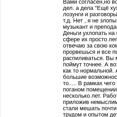
Вами согласен,но в
дел. а дела "Ещё ху
лозунги и разговор
т.д. Нет , я не зло
музыкант и преподав
Деньги ухлопать на 
сфере их просто ле
отвечаю за свою ком
прорвешься и все по
распиливаться. Вы м
поймут точнее. А во
как то нормальной. 
большие возможности
то..... В рамках чег
поганом помещении.
несколько лет. Рабо
приложив немыслимы
стали мешать почти 
трудом и опытом де