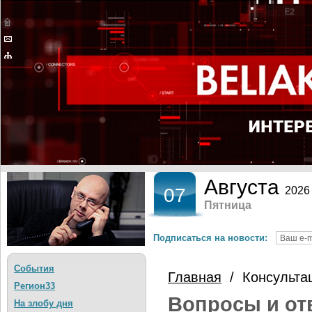
Августа
07
2026
Пятница
Подписаться на новости:
События
Главная
/ Консульта
Регион33
Вопросы и от
На злобу дня