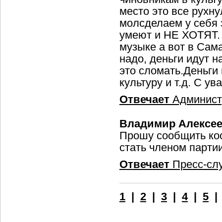
место это все рухн
молсделаем у себя э
умеют и НЕ ХОТЯТ. 
музыке а вот в Сама
надо, деньги идут 
это сломать.Деньги
культуру и т.д. С у
Отвечает
Админист
Владимир Алексее
Прошу сообщить коо
стать членом парти
Отвечает
Пресс-сл
1
|
2
|
3
|
4
|
5