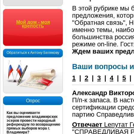
В этой рубрике мы 
предложения, котор
"Обратная связь", 
Мой дом - моя
крепость
именно темы, наибо
большинства россия
режиме on-line. Гос
Ждем ваших пред
Обратиться к Антону Белякову
Ваши вопросы и
1
|
2
|
3
|
4
|
5
Александр Виктор
П/п-к запаса. В нас
Опрос
сертификации средс
Как вы оцениваете
партию Справедлив
предложение владимирских
эсеров провести народный
Отвечает
Lепутат Г
референдум по возвращению
прямых выборов мэра г.
"СПРАВЕДЛИВАЯ РО
Владимира?