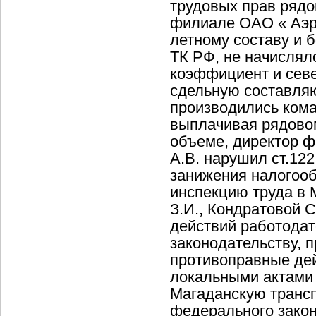
трудовых прав рядо
филиале ОАО « Аэро
летному составу и б
ТК РФ, не начислял
коэффициент и севе
сдельную составляю
производились кома
выплачивая рядовом
объеме, директор ф
А.В. нарушил ст.122
занижения налогоо
инспекцию труда в 
З.И., Кондратовой С
действий работода
законодательству, 
противоправные де
локальными актами
Магаданскую трансп
федерального зако