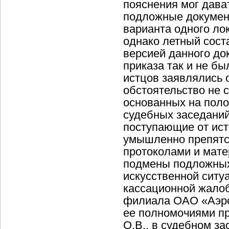
пояснения мог дава
подложные документ
варианта одного лок
однако летный сост
версией данного док
приказа так и не б
истцов заявлялись 
обстоятельство не 
основанных на поло
судебных заседани
поступающие от ист
умышленно препятс
протоколами и мате
подмены подложных 
искусственной ситуа
кассационной жало
филиала ОАО «Аэроф
ее полномочиями пр
О.В., в судебном з