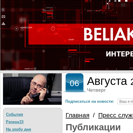
Августа
06
Четверг
Подписаться на новости:
Главная
/
Пресс служ
События
Регион33
Публикации
На злобу дня