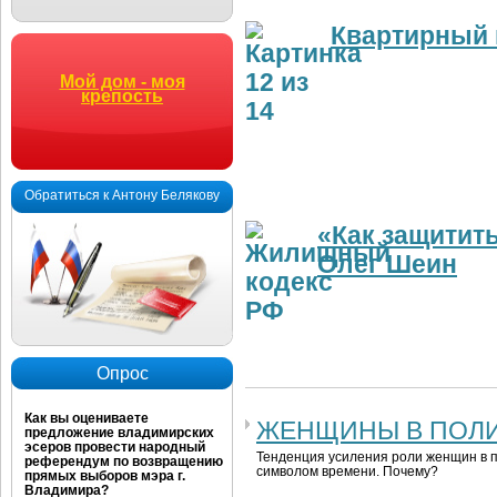
Квартирный 
Мой дом - моя
крепость
Обратиться к Антону Белякову
«Как защитит
Олег Шеин
Опрос
Как вы оцениваете
ЖЕНЩИНЫ В ПОЛИТ
предложение владимирских
эсеров провести народный
Тенденция усиления роли женщин в п
референдум по возвращению
символом времени. Почему?
прямых выборов мэра г.
Владимира?