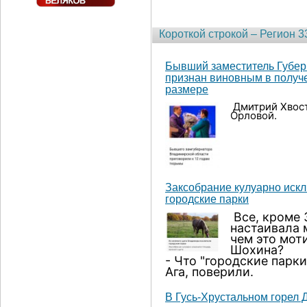
Короткой строкой – Регион 3
Бывший заместитель Губер
признан виновным в получе
размере
Дмитрий Хвост
Орловой.
Заксобрание кулуарно иск
городские парки
Все, кроме 
настаивала 
чем это мот
Шохина?
- Что "городские парки
Ага, поверили.
В Гусь-Хрустальном горел 