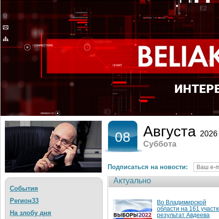
Августа
08
2026
Суббота
Подписаться на новости:
Актуально
События
Регион33
Во Владимирской
области на 161 участк
На злобу дня
результат Авдеева