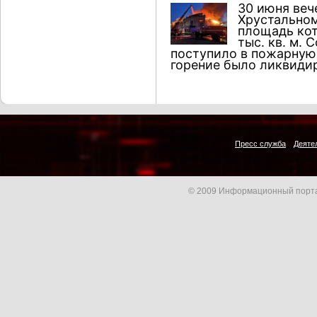
30 июня веч
Хрустально
площадь кот
тыс. кв. м.
поступило в пожарную 
горение было ликвидир
Пресс служба
Деяте
© 2009 Информационный порта