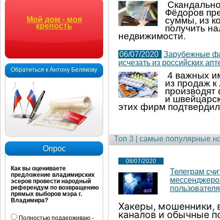
Скандально
Фёдоров пр
суммы, из к
Мой дом - моя
крепость
получить на
недвижимости.
06/07/2020
Зарубежные ф
исчезать из российских апт
Обратиться к Антону Белякову
4 важных и
из продаж к
производят 
и швейцарск
этих фирм подтвердили
Топ 3 | самые популярные но
Опрос
08/07/2020
Как вы оцениваете
Телеграм счи
предложение владимирских
мессенджеров
эсеров провести народный
пользователя
референдум по возвращению
прямых выборов мэра г.
Владимира?
Хакеры, мошенники, 
каналов и обычные п
Полностью поддерживаю -