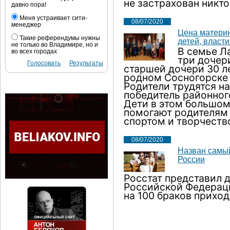
не застрахован никто
давно пора!
Меня устраивает сити-
08/07/2020
менеджер
Цена материн
Такие референдумы нужны
детей, власт
не только во Владимире, но и
В семье Л
во всех городах
три дочер
Голосовать
Результаты
старшей дочери 30 ле
родном Сосногорске 
Родители трудятся на
победитель районног
Дети в этом большом
помогают родителям 
спортом и творчеств
08/07/2020
Назван самый
России
Росстат представил 
Российской Федерац
на 100 браков приход