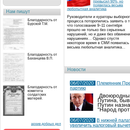
превысил 90%, но
появилась весьма
любопытная аналитика
Нам пишут
Руководители и кураторы выборно
Благодарность от
процесса поторопились заявить о т
Бурской Т.М.
что голосование 9–11 сентября
прошло не только без серьезных
нарушений, но и даже без обвинени
нарушениях... Однако спустя
некоторое время в СМИ появилась
весьма любопытная аналитика...
Благодарность от
Баханцева В.П.
Новости
06/07/2020
Племянник Пре
Благодарность от
партию
комитета
Двоюродны
солдатских
матерей.
Путина, бы
Путин назн
"Народ прот
06/07/2020
В нижней пала
архив добрых дел
увеличить налоговый выче