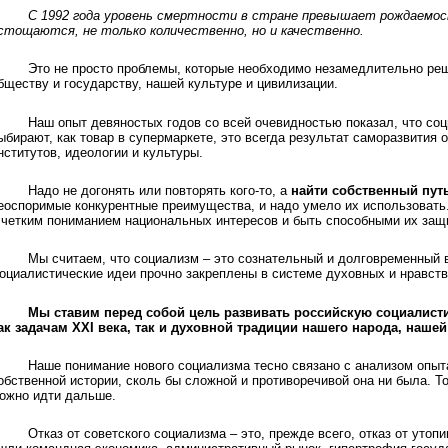
С 1992 года уровень смертности в стране превышает рождаемос
стощаются, не только количественно, но и качественно.
Это не просто проблемы, которые необходимо незамедлительно ре
бществу и государству, нашей культуре и цивилизации.
Наш опыт девяностых годов со всей очевидностью показал, что со
ыбирают, как товар в супермаркете, это всегда результат саморазвития 
нститутов, идеологии и культуры.
Надо не догонять или повторять кого-то, а
найти собственный пут
еоспоримые конкурентные преимущества, и надо умело их использовать
 четким пониманием национальных интересов и быть способными их защ
Мы считаем, что социализм – это сознательный и долговременный 
оциалистические идеи прочно закреплены в системе духовных и нравств
Мы ставим перед собой цель развивать российскую социалист
ак задачам XXI века, так и духовной традиции нашего народа, нашей
Наше понимание нового социализма тесно связано с анализом опыт
обственной истории, сколь бы сложной и противоречивой она ни была. То
ожно идти дальше.
Отказ от советского социализма – это, прежде всего, отказ от утоп