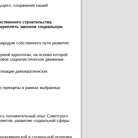
дущего, сохранения нашей
рственного строительства
закреплять законом социальную
народом собственного пути развития.
диной идеологии, на основе которой
ровое социалистическое движение.
лизации демократических
е принципы в рамках выбранных
есь положительный опыт Советского
роектов, развитию социальной сферы
экономической и социальной политики