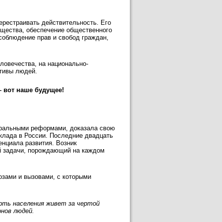
перестраивать действительность. Его
бщества, обеспечение общественного
соблюдение прав и свобод граждан,
ловечества, на национально-
ативы людей.
– вот наше будущее!
еральными реформами, доказала свою
клада в России. Последние двадцать
тенциала развития. Возник
й задачи, порождающий на каждом
озами и вызовами, с которыми
рть населения живет за чертой
нов людей.