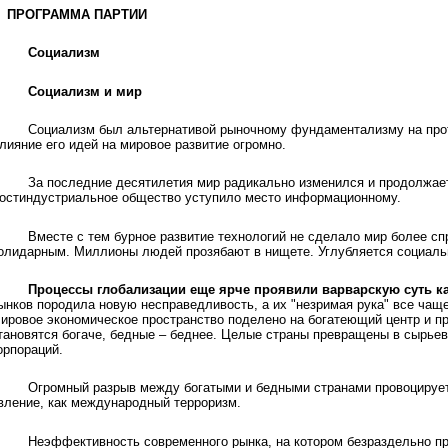
ПРОГРАММА ПАРТИИ
Социализм
Социализм и мир
Социализм был альтернативой рыночному фундаментализму на про
лияние его идей на мировое развитие огромно.
За последние десятилетия мир радикально изменился и продолжае
остиндустриальное общество уступило место информационному.
Вместе с тем бурное развитие технологий не сделало мир более с
олидарным. Миллионы людей прозябают в нищете. Углубляется социаль
Процессы глобализации еще ярче проявили варварскую суть к
ынков породила новую несправедливость, а их "незримая рука" все чащ
ировое экономическое пространство поделено на богатеющий центр и 
тановятся богаче, бедные – беднее. Целые страны превращены в сырье
орпораций.
Огромный разрыв между богатыми и бедными странами провоцирует
вление, как международный терроризм.
Неэффективность современного рынка, на котором безраздельно пр