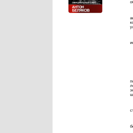
о
а
к
у
и
п
л
э
ш
с
б