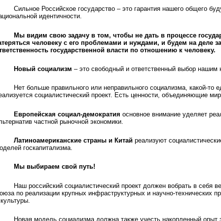
Сильное Российское государство – это гарантия нашего общего бу
ациональной идентичности.
Мы видим свою задачу в том, чтобы не дать в процессе госуда
атеряться человеку с его проблемами и нуждами, и будем на деле 
тветственность государственной власти по отношению к человеку.
Новый социализм
– это свободный и ответственный выбор нашим 
Нет больше правильного или неправильного социализма, какой-то е
еализуется социалистический проект. Есть ценности, объединяющие ми
Европейская социал-демократия
основное внимание уделяет реа
льтернатив частной рыночной экономики.
Латиноамериканские страны и Китай
реализуют социалистически
оделей госкапитализма.
Мы выбираем свой путь!
Наш российский социалистический проект должен вобрать в себя в
оюза по реализации крупных инфраструктурных и научно-технических п
 культуры.
Новая модель социализма должна также учесть накопленный опыт 