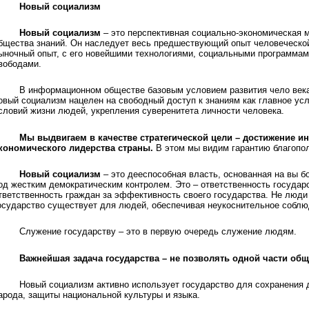
Новый социализм
Новый социализм
– это перспективная социально-экономическая 
бщества знаний. Он наследует весь предшествующий опыт человеческой
ыночный опыт, с его новейшими технологиями, социальными программам
вободами.
В информационном обществе базовым условием развития чело века
овый социализм нацелен на свободный доступ к знаниям как главное ус
словий жизни людей, укрепления суверенитета личности человека.
Мы выдвигаем в качестве стратегической цели – достижение ин
кономического лидерства страны.
В этом мы видим гарантию благопол
Новый социализм
– это дееспособная власть, основанная на вы б
од жестким демократическим контролем. Это – ответственность государс
тветственность граждан за эффективность своего государства. Не люди
осударство существует для людей, обеспечивая неукоснительное соблю
Служение государству – это в первую очередь служение людям.
Важнейшая задача государства – не позволять одной части общ
Новый социализм активно использует государство для сохранения 
арода, защиты национальной культуры и языка.