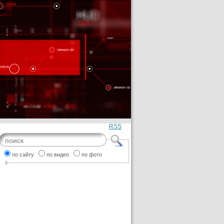
RSS
по сайту
по видео
по фото