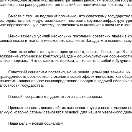
шли командная экономика, административный рынок, гипертрофия госуд
равнительное распределение, однопартийная политическая система, ст
Вместе с тем, не подлежит сомнению, что советскому государству 
оследовательные индустриализации, построить крупные инфраструктур
ире образовательную систему, реализовать выдающиеся научные и куль
Ценой тяжелых усилий нескольких поколений советских людей в к
кономическое и технологическое отставание от Запада, что вывело нашу
Советское общество нужно, прежде всего, понять. Понять, где был
асаждение утопических конструкций, где – социокультурные особенности
еликая надежда. Что оставить историкам, а что взять с собой в будущее
Советский социализм поставил, но не решил целый ряд важнейших 
праведливость соотносится с экономической эффективностью, как общес
овместить национальное самоопределение народов с задачей обеспечен
елостности государства.
В своей программе мы даем ответы на эти вопросы.
Преемственность поколений, их жизненного пути и опыта, умение п
еликую историю страны становятся основой для нашего уверенного дви
Наша цель – новый социализм.