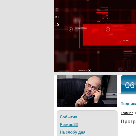
06
Подписа
Главная
События
Прог
Регион33
На злобу дня