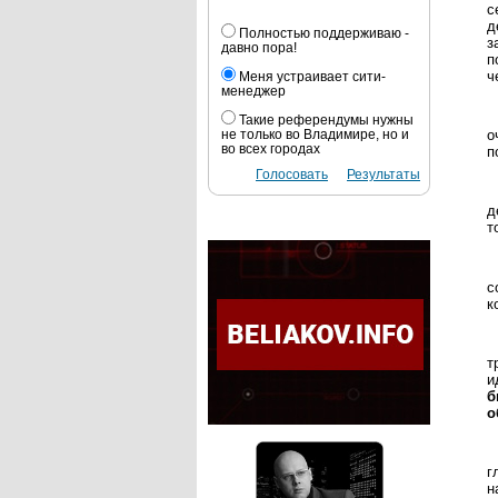
с
д
Полностью поддерживаю -
з
давно пора!
п
ч
Меня устраивает сити-
менеджер
Такие референдумы нужны
о
не только во Владимире, но и
во всех городах
п
Голосовать
Результаты
д
т
с
к
т
и
б
о
г
н