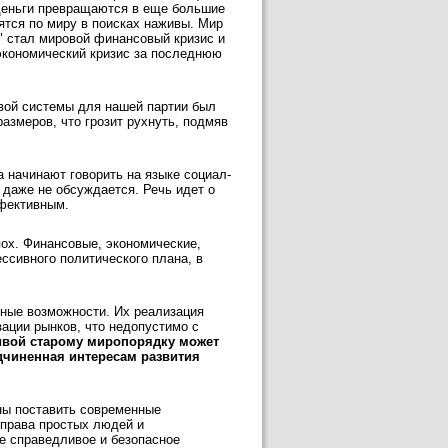
 деньги превращаются в еще большие
ятся по миру в поисках наживы. Мир
 стал мировой финансовый кризис и
экономический кризис за последнюю
ой системы для нашей партии был
азмеров, что грозит рухнуть, подмяв
 начинают говорить на языке социал-
даже не обсуждается. Речь идет о
ффективным.
пох. Финансовые, экономические,
ссивного политического плана, в
мные возможности. Их реализация
ации рынков, что недопустимо с
ивой старому миропорядку может
дчиненная интересам развития
ны поставить современные
 права простых людей и
ее справедливое и безопасное