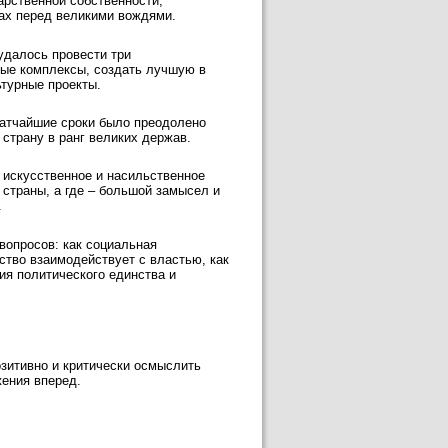
арственной собственности,
рах перед великими вождями.
удалось провести три
ные комплексы, создать лучшую в
турные проекты.
ратчайшие сроки было преодолено
 страну в ранг великих держав.
о искусственное и насильственное
 страны, а где – большой замысел и
.
вопросов: как социальная
тво взаимодействует с властью, как
ия политического единства и
озитивно и критически осмыслить
жения вперед.