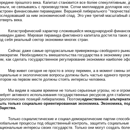
ередине прошлого века. Капитал становится все более спекулятивным,
еньги, не связываясь с производством. Сотни миллиардов долларов нос
астроен финансовыми пирамидами. Вершиной либерального "творчества"
оследовавший за ним экономический спад. Это уже третий масштабный 
етверть века.
Катастрофический характер сложившейся международной финансов
чевиден давно. Мировая пирамида фиктивного капитала достигла таких р
од себя реальный сектор экономики многих стран.
Сейчас даже самые ортодоксальные приверженцы свободного рынка
емократии. Необходимость вмешательства государства в экономику уже 
ом, как сделать государственное регулирование экономики наиболее э
Мир живет сегодня не просто в эпоху перемен, а в момент смены э
оциальные и экологические вопросы должны быть частью единого прогре
отором на первом месте должны стоять интересы человека.
Мы видим в нашем времени не только серьезные угрозы, но и огро
ребует активного использования государственных ресурсов для стабилиз
деологических позиций либерализма. Поэтому
единственной альтернат
ыть только социально ориентированная экономика. Экономика, по
бщества.
Только социалистические и социал-демократические партии способ
лобальные процессы под общественный контроль, защитить социальные
ациональные интересы своих государств. Только они могут создать бол