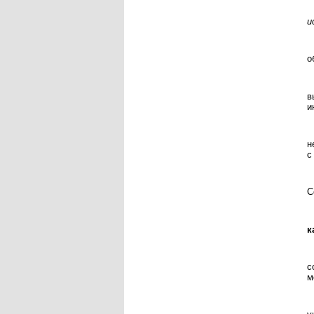
и
о
в
и
н
с
С
к
с
м