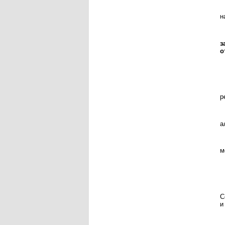
н
з
о
р
а
м
С
и