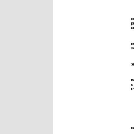
о
р
с
н
у
э
п
о
г
н