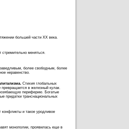
тяжении большей части XX века.
т стремительно меняться.
праведливым, более свободным, более
ное неравенство.
апитализма.
Стихия глобальных
е превращается в железный кулак.
прозябающую периферию. Богатые
вые придатки транснациональных
 конфликты и такое уродливое
авят монополии, проявилась еще в