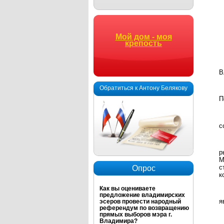
Мой дом - моя
крепость
В
Обратиться к Антону Белякову
П
с
р
М
с
Опрос
к
Как вы оцениваете
предложение владимирских
я
эсеров провести народный
референдум по возвращению
прямых выборов мэра г.
Владимира?