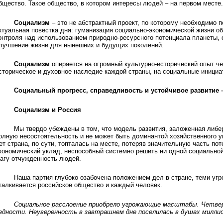
бщество. Такое общество, в котором интересы людей – на первом месте.
Социализм
– это не абстрактный проект, по которому необходимо 
ктуальная повестка дня: гуманизация социально-экономической жизни о
онтроля над использованием природно-ресурсного потенциала планеты, 
лучшение жизни для нынешних и будущих поколений.
Социализм
опирается на огромный культурно-исторический опыт че
сторическое и духовное наследие каждой страны, на социальные иници
Социальный прогресс, справедливость и устойчивое развитие 
Социализм и Россия
Мы твердо убеждены в том, что модель развития, заложенная либ
олную несостоятельность и не может быть доминантой хозяйственного у
ет страна, по сути, топталась на месте, потеряв значительную часть по
кономический уклад, неспособный системно решить ни одной социально
агу отчужденность людей.
Наша партия глубоко озабочена положением дел в стране, теми угр
талкивается российское общество и каждый человек.
Социальное расслоение приобрело угрожающие масштабы. Четве
едности. Неуверенность в завтрашнем дне поселилась в душах миллио