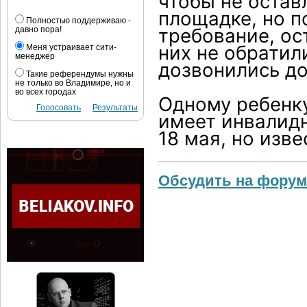
чтобы не остав
площадке, но 
Полностью поддерживаю -
требование, ос
давно пора!
них не обратил
Меня устраивает сити-
менеджер
дозвонились до
Такие референдумы нужны
не только во Владимире, но и
во всех городах
Одному ребенку
Голосовать
Результаты
имеет инвалид
18 мая, но изве
Обсудить на форум