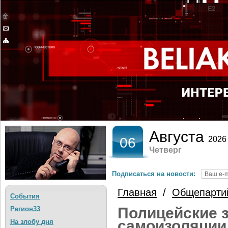
Августа
06
2026
Четверг
Подписаться на новости:
Главная
/
Общепарти
События
Полицейские 
Регион33
самоизоляции,
На злобу дня