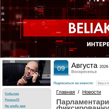
Августа
09
2026
Воскресенье
Подписаться на новости:
Главная
/
Новости
События
Парламентари
Регион33
фиксированну
На злобу дня