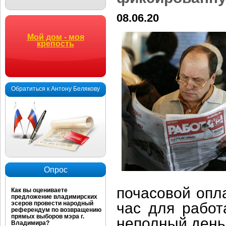
08.06.20
Мой дом - моя
крепость
Обратиться к Антону Белякову
Опрос
почасовой опл
Как вы оцениваете
предложение владимирских
эсеров провести народный
час для рабо
референдум по возвращению
прямых выборов мэра г.
неполный день
Владимира?