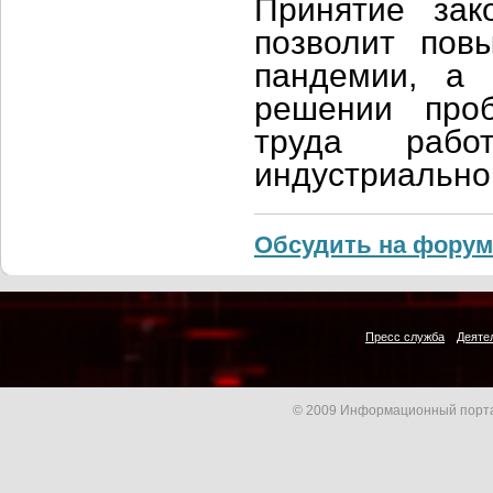
Принятие зак
позволит пов
пандемии, а 
решении про
труда раб
индустриально
Обсудить на форум
Пресс служба
Деяте
© 2009 Информационный порта