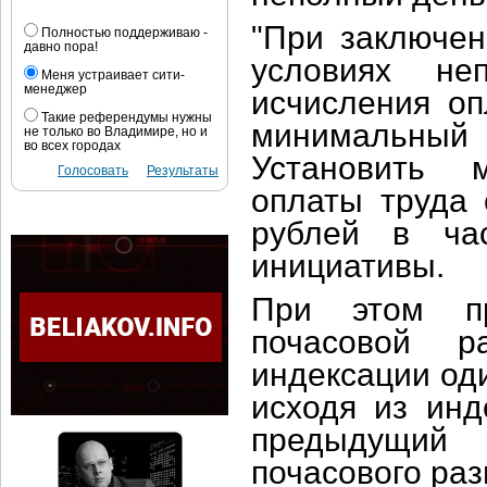
"При заключен
Полностью поддерживаю -
давно пора!
условиях не
Меня устраивает сити-
менеджер
исчисления оп
Такие референдумы нужны
минимальный 
не только во Владимире, но и
во всех городах
Установить 
Голосовать
Результаты
оплаты труда 
рублей в час
инициативы.
При этом пр
почасовой р
индексации оди
исходя из инд
предыдущий 
почасового раз