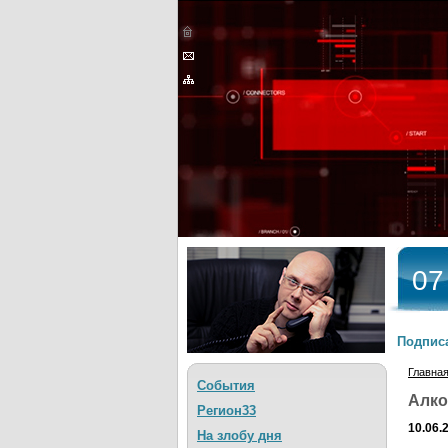
07
Подписа
Главна
События
Алко
Регион33
10.06.
На злобу дня