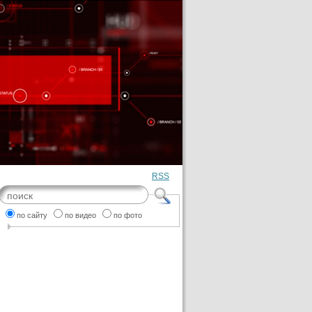
RSS
по сайту
по видео
по фото