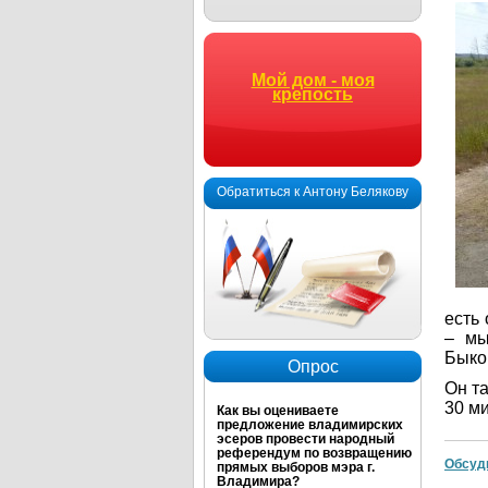
Мой дом - моя
крепость
Обратиться к Антону Белякову
есть 
– мы
Быко
Опрос
Он т
30 м
Как вы оцениваете
предложение владимирских
эсеров провести народный
референдум по возвращению
Обсуд
прямых выборов мэра г.
Владимира?