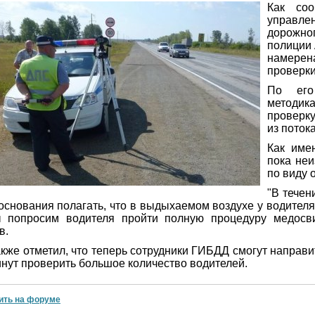
Как соо
управлен
дорожно
полиции 
намере
проверки
По его
методика
проверк
из потока
Как имен
пока неи
по виду 
"В течен
основания полагать, что в выдыхаемом воздухе у водителя 
 попросим водителя пройти полную процедуру медосви
в.
акже отметил, что теперь сотрудники ГИБДД смогут направи
инут проверить большое количество водителей.
ить на форуме