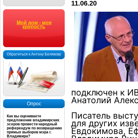
11.06.20
Мой дом - моя
крепость
Обратиться к Антону Белякову
подключен к ИВ
Анатолий Алекс
Опрос
Писатель высту
Как вы оцениваете
предложение владимирских
для других изв
эсеров провести народный
Евдокимова, Е
референдум по возвращению
прямых выборов мэра г.
Владимира?