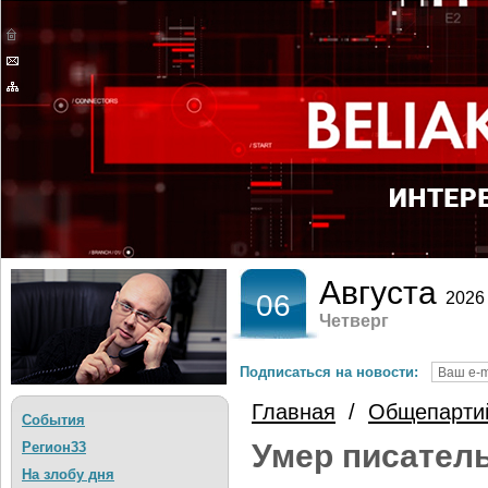
Августа
06
2026
Четверг
Подписаться на новости:
Главная
/
Общепарти
События
Умер писател
Регион33
На злобу дня