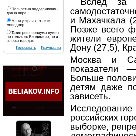
Вслед за 
самодостаточн
Полностью поддерживаю -
давно пора!
и Махачкала (2
Меня устраивает сити-
менеджер
Позже всего ф
Такие референдумы нужны
жители европ
не только во Владимире, но и
во всех городах
Дону (27,5), Кр
Голосовать
Результаты
Москва и Сан
показатели —
Больше полови
детям даже по
зависеть.
Исследование 
российских гор
выборке, репр
демографичес