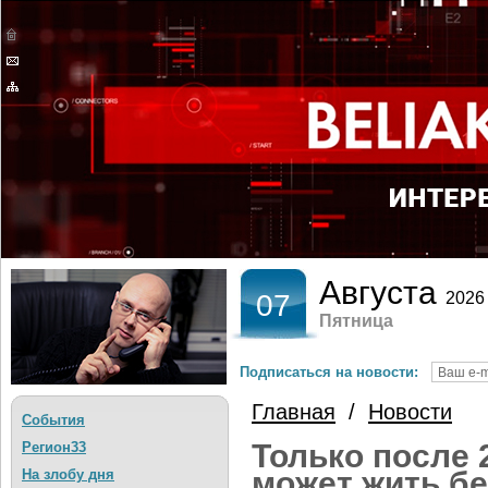
Августа
07
2026
Пятница
Подписаться на новости:
Главная
/
Новости
События
Только после 
Регион33
может жить б
На злобу дня