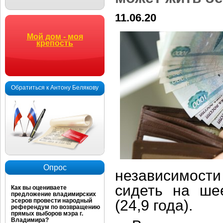
11.06.20
Мой дом - моя
крепость
Обратиться к Антону Белякову
Опрос
независимости
сидеть на ше
Как вы оцениваете
предложение владимирских
эсеров провести народный
(24,9 года).
референдум по возвращению
прямых выборов мэра г.
Владимира?