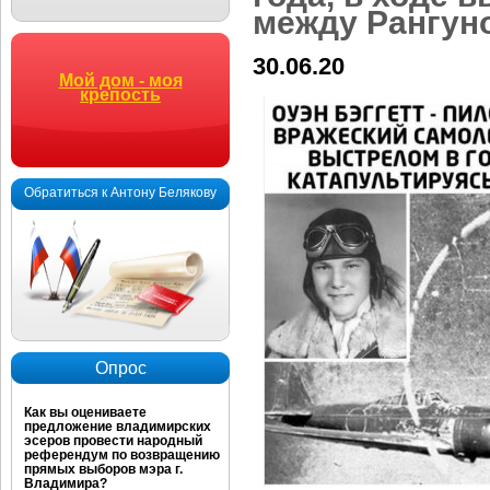
между Рангун
30.06.20
Мой дом - моя
крепость
Обратиться к Антону Белякову
Опрос
Как вы оцениваете
предложение владимирских
эсеров провести народный
референдум по возвращению
прямых выборов мэра г.
Владимира?