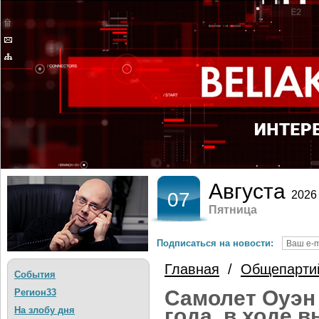
Августа
07
2026
Пятница
Подписаться на новости:
Главная
/
Общепарти
События
Самолет Оуэн 
Регион33
года, в ходе 
На злобу дня