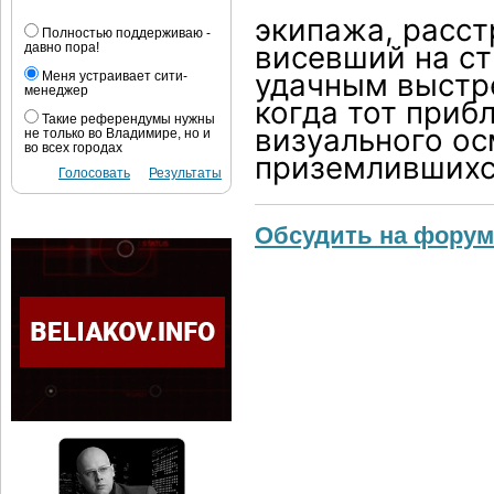
экипажа, расст
Полностью поддерживаю -
висевший на ст
давно пора!
удачным выстре
Меня устраивает сити-
менеджер
когда тот приб
Такие референдумы нужны
визуального ос
не только во Владимире, но и
во всех городах
приземлившихся
Голосовать
Результаты
Обсудить на форум