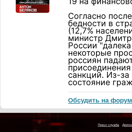
19 на финансов
Согласно после
бедности в стр
(12,7% населен
министр Дмитри
России "далека
некоторые про
россиян падают
присоединения
санкций. Из-за
состояние гра
Обсудить на форум
Пресс служба
Деяте