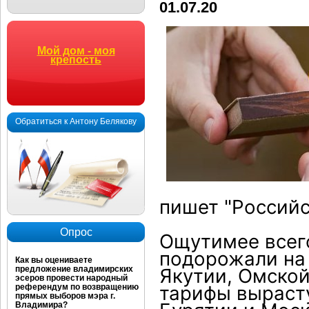
01.07.20
Мой дом - моя
крепость
Обратиться к Антону Белякову
пишет "Российс
Опрос
Ощутимее всег
подорожали на 
Как вы оцениваете
предложение владимирских
Якутии, Омской
эсеров провести народный
тарифы вырасту
референдум по возвращению
прямых выборов мэра г.
Владимира?