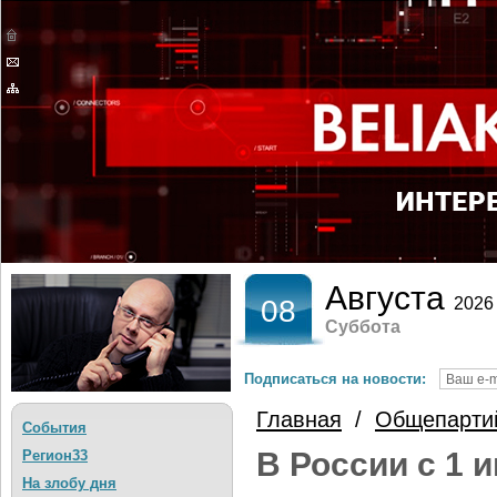
Августа
08
2026
Суббота
Подписаться на новости:
Главная
/
Общепарти
События
В России с 1 
Регион33
На злобу дня