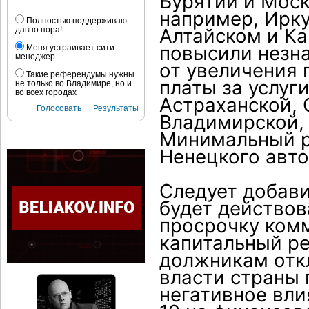
Бурятии и Моск
например, Ирку
Полностью поддерживаю -
Алтайском и К
давно пора!
повысили незна
Меня устраивает сити-
менеджер
от увеличения 
Такие референдумы нужны
платы за услуг
не только во Владимире, но и
во всех городах
Астраханской, 
Голосовать
Результаты
Владимирской, 
Минимальный р
Ненецкого авто
Следует добави
будет действов
просрочку комм
капитальный ре
должникам откл
власти страны 
негативное вл