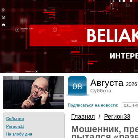
Августа
08
2026
Суббота
Подписаться на новости:
Главная
/
Регион33
События
Мошенник, пр
Регион33
пытался «разв
На злобу дня