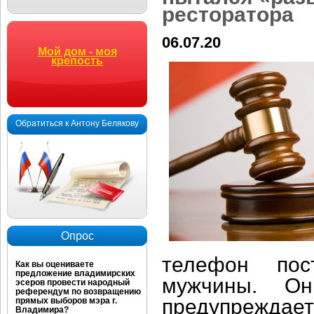
ресторатора
06.07.20
Мой дом - моя
крепость
Обратиться к Антону Белякову
Опрос
телефон пос
Как вы оцениваете
предложение владимирских
мужчины. Он
эсеров провести народный
референдум по возвращению
предупреждае
прямых выборов мэра г.
Владимира?