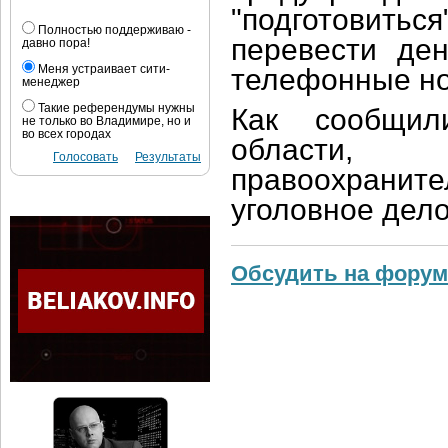
"подготовить
Полностью поддерживаю -
перевести де
давно пора!
Меня устраивает сити-
телефонные н
менеджер
Такие референдумы нужны
Как сообщил
не только во Владимире, но и
во всех городах
области,
Голосовать
Результаты
правоохран
уголовное дел
Обсудить на форум