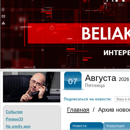
Августа
07
2026
Пятница
Подписаться на новости:
Главная
/ Архив ново
События
Регион33
Новости:
Коррупция
На злобу дня