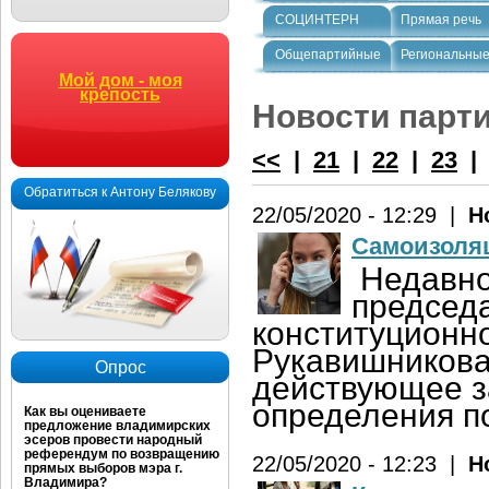
СОЦИНТЕРН
Прямая речь
Общепартийные
Региональны
Мой дом - моя
крепость
Новости парт
<<
|
21
|
22
|
23
Обратиться к Антону Белякову
22/05/2020 - 12:29 |
Н
Самоизоляц
Недавно
председа
конституционн
Рукавишникова
Опрос
действующее з
определения п
Как вы оцениваете
предложение владимирских
эсеров провести народный
референдум по возвращению
22/05/2020 - 12:23 |
Н
прямых выборов мэра г.
Владимира?