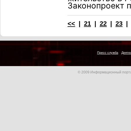
Законопроект 
<<
|
21
|
22
|
23
Пресс служба
Деяте
© 2009 Информационный порта