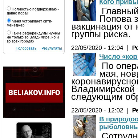
Кого привь
Главный
Полностью поддерживаю -
давно пора!
Попова з
Меня устраивает сити-
вакцинация от 
менеджер
группы риска.
Такие референдумы нужны
не только во Владимире, но и
во всех городах
22/05/2020 - 12:04 |
Р
Голосовать
Результаты
Число «ков
По опер
мая, нов
коронавирусно
Владимирской 
следующим об
22/05/2020 - 12:02 |
Р
В природоо
рыболовны
Сотрудн