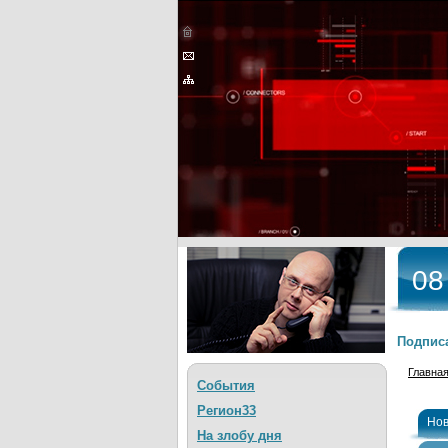
08
Подписа
Главна
События
Регион33
Нов
На злобу дня