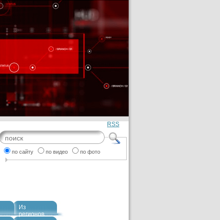
RSS
по сайту
по видео
по фото
Из
регионов