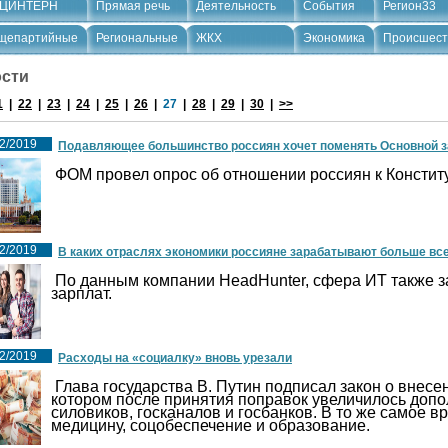
ЦИНТЕРН
Прямая речь
Деятельность
События
Регион33
щепартийные
Региональные
ЖКХ
Экономика
Происшест
сти
1
|
22
|
23
|
24
|
25
|
26
|
27
|
28
|
29
|
30
|
>>
2/2019
Подавляющее большинство россиян хочет поменять Основной з
ФОМ провел опрос об отношении россиян к Констит
2/2019
В каких отраслях экономики россияне зарабатывают больше вс
По данным компании HeadHunter, сфера ИТ также з
зарплат.
2/2019
Расходы на «социалку» вновь урезали
Глава государства В. Путин подписал закон о внесе
котором после принятия поправок увеличилось доп
силовиков, госканалов и госбанков. В то же самое 
медицину, соцобеспечение и образование.