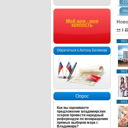
СО
Об
Мой дом - моя
Ново
крепость
<<
|
2
09/1
Обратиться к Антону Белякову
06/1
Опрос
04/1
Как вы оцениваете
предложение владимирских
эсеров провести народный
референдум по возвращению
прямых выборов мэра г.
Владимира?