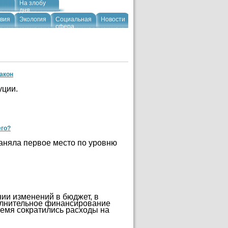
На злобу
дня
вия
Экология
Социальная
Новости
сфера
акон
уции.
его?
аняла первое место по уровню
нии изменений в бюджет, в
олнительное финансирование
время сократились расходы на