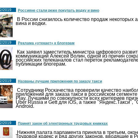
2/2019
Россияне стали реже покупать водку и вино
В России снизилось количество продаж некоторых а
винa и водки.
2/2019
Реклама «утекает» к блогерам
Как заявил заместитель министра цифрового развит
коммуникаций Алексей Волин, одной из причин сок
российских телеканалов стал переток рекламодате
публикации блогерам.
2/2019
Названы лучшие приложения по заказу такси
Сотрудники Роскачества проверили качество наиб
приложений для заказа такси в российском сегменте
Play. Лучшими по совокупности всех критериев приз
Uber Russia и Gett для iOS, а также "Яндекс.Такси", 
Android.
2/2019
Принят закон об электронных трудовых книжках
Нижняя палата парламента приняла в третьем, окон
Трудовой кодекс и ряд других законов, вводящие в 