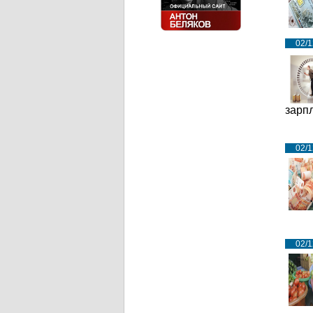
02/1
зарп
02/1
02/1