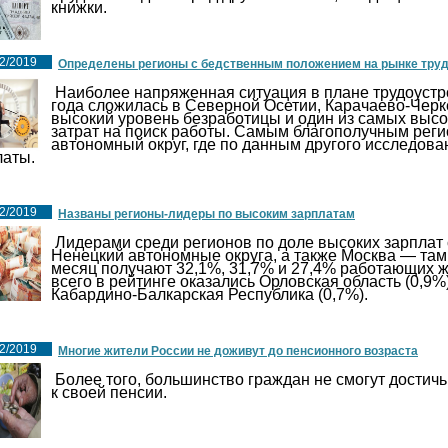
книжки.
2/2019
Определены регионы с бедственным положением на рынке тру
Наиболее напряженная ситуация в плане трудоустро
года сложилась в Северной Осетии, Карачаево-Черке
высокий уровень безработицы и один из самых выс
затрат на поиск работы. Самым благополучным рег
автономный округ, где по данным другого исследов
латы.
2/2019
Названы регионы-лидеры по высоким зарплатам
Лидерами среди регионов по доле высоких зарплат 
Hенецкий автономные округа, а также Москва — там 
месяц получают 32,1%, 31,7% и 27,4% работающих ж
всего в рейтинге оказались Орловская область (0,9%)
Кабардино-Балкарская Республика (0,7%).
2/2019
Многие жители России не доживут до пенсионного возраста
Более того, большинство граждан не смогут достичь
к своей пенсии.