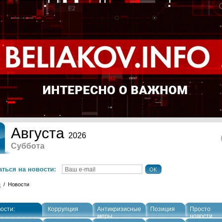
Августа
2026
Суббота
ться на новости:
я
/ Новости
ости:
Коррупция
Антикризисные
Позиция
Просто
меры
новости