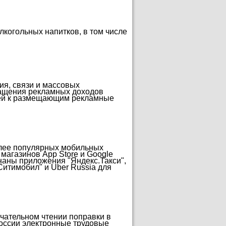
лкогольных напитков, в том числе
ия, связи и массовых
ращения рекламных доходов
лей к размещающим рекламные
олее популярных мобильных
 магазинов App Store и Google
наны приложения "Яндекс.Такси",
"Ситимобил" и Uber Russia для
чательном чтении поправки в
России электронные трудовые