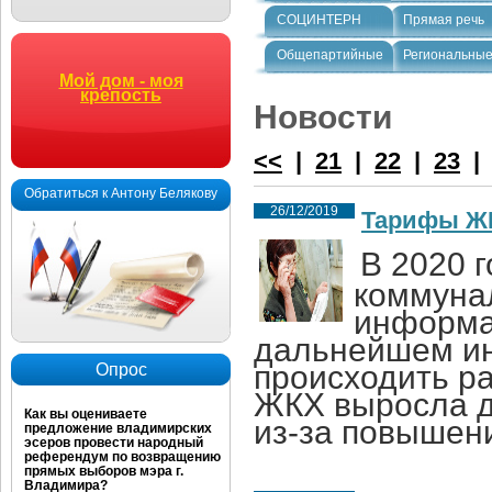
СОЦИНТЕРН
Прямая речь
Общепартийные
Региональны
Мой дом - моя
крепость
Новости
<<
|
21
|
22
|
23
Обратиться к Антону Белякову
26/12/2019
Тарифы ЖК
В 2020 г
коммунал
информа
дальнейшем ин
происходить ра
Опрос
ЖКХ выросла д
Как вы оцениваете
из-за повышен
предложение владимирских
эсеров провести народный
референдум по возвращению
прямых выборов мэра г.
Владимира?