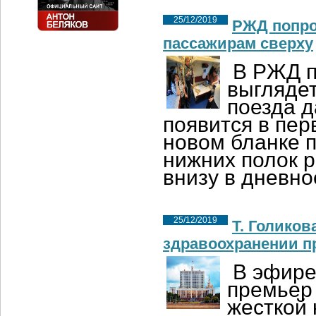
25/12/2019
РЖД попро
пассажирам сверху
В РЖД п
выглядет
поезда д
появится в пер
новом бланке 
нижних полок 
внизу в дневно
25/12/2019
Т. Голиков
здравоохранении п
В эфире
премьер 
жесткой