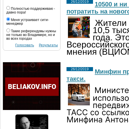
26/12/2019
10500 и ни
Полностью поддерживаю -
потратить на новог
давно пора!
Меня устраивает сити-
Жители 
менеджер
10,5 тыс
Такие референдумы нужны
года. Эт
не только во Владимире, но и
во всех городах
Всероссийског
Голосовать
Результаты
мнения (ВЦИО
26/12/2019
Минфин пр
такси.
Министе
использо
передвиж
ТАСС со ссылко
Минфина Антон