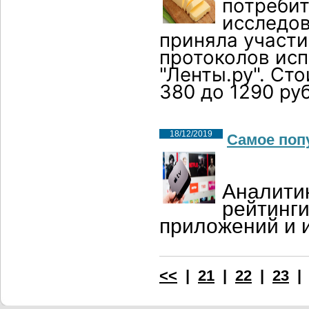
потребит
исследов
приняла участи
протоколов ис
"Ленты.ру". Ст
380 до 1290 ру
18/12/2019
Самое поп
Аналитик
рейтинг
приложений и и
<<
|
21
|
22
|
23