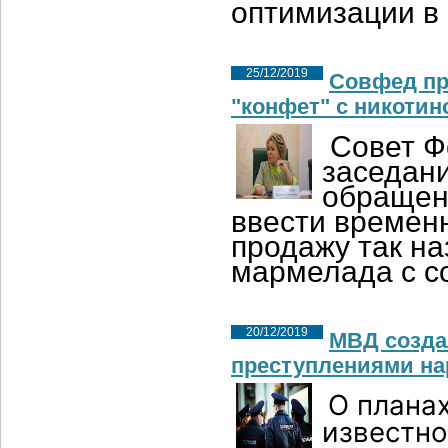
оптимизации в
25/12/2019
Совфед пр
"конфет" с никотин
Совет Ф
заседани
обращени
ввести времен
продажу так на
мармелада с с
20/12/2019
МВД созда
преступлениями на
О плана
известно