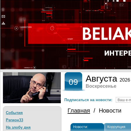
Августа
09
2026
Воскресенье
Подписаться на новости:
Главная
/ Новости
События
Регион33
Новости:
Коррупция
На злобу дня