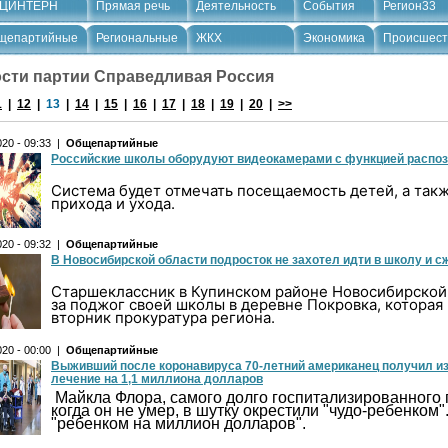
ЦИНТЕРН
Прямая речь
Деятельность
События
Регион33
щепартийные
Региональные
ЖКХ
Экономика
Происшест
сти партии Справедливая Россия
1
|
12
|
13
|
14
|
15
|
16
|
17
|
18
|
19
|
20
|
>>
020 - 09:33 |
Общепартийные
Российские школы оборудуют видеокамерами с функцией распоз
Система будет отмечать посещаемость детей, а так
прихода и ухода.
020 - 09:32 |
Общепартийные
В Новосибирской области подросток не захотел идти в школу и сж
Старшеклассник в Купинском районе Новосибирской
за поджог своей школы в деревне Покровка, которая
вторник прокуратура региона.
020 - 00:00 |
Общепартийные
Выживший после коронавируса 70-летний американец получил из 
лечение на 1,1 миллиона долларов
Майкла Флора, самого долго госпитализированного
когда он не умер, в шутку окрестили "чудо-ребенком"
"ребенком на миллион долларов".