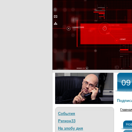
09
Подписа
Главна
События
Регион33
Нов
На злобу дня