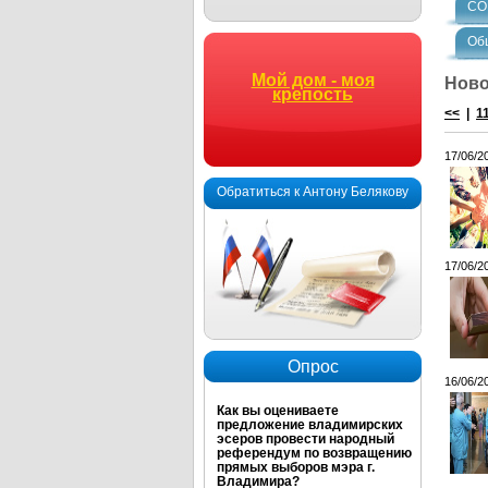
СО
Об
Мой дом - моя
Ново
крепость
<<
|
1
17/06/2
Обратиться к Антону Белякову
17/06/2
Опрос
16/06/2
Как вы оцениваете
предложение владимирских
эсеров провести народный
референдум по возвращению
прямых выборов мэра г.
Владимира?