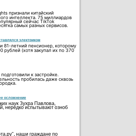
ghts признали китайский
ого интеллекта. 75 миллиардов
опулярный сейчас TikTok
сятка самых разных сервисов.
дставлялся электриком
ти 81-летний пенсионер, которому
 рублей (хотя закупал их по 370
подготовили к застройке.
тельность пробилась даже сквозь
ородка.
ее осложнение
ких наук Зухра Павлова,
й, нередко испытывают озноб
та.ру", наши граждане по